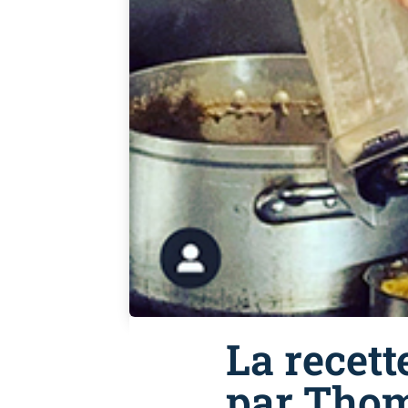
La recett
par Tho