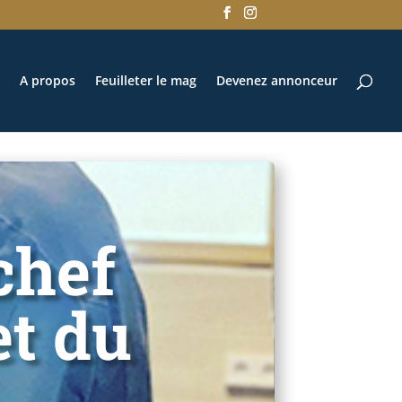
A propos
Feuilleter le mag
Devenez annonceur
chef
et du