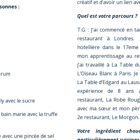
créatif et d’avoir un lien av
sonnes :
Quel est votre parcours ?
T.G. : J’ai commencé en ta
restaurant à Londres. E
hotellière dans le 17eme
mon apprentissage au res
j’ai travaillé à La Table 
L’Oiseau Blanc à Paris. J
porum
La Table d’Edgard au Laus
expérience de 8 ans a
restaurant, La Robe Rouge
ly avec le sucre
avec ma sœur et mon père,
 bain marie avec la truffe
2e restaurant, Le Morgon.
Votre ingrédient cho
 avec une pincée de sel
particulièrement
cuisiner