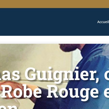
Accueil
s Guignier, 
 Robe Rouge 
on