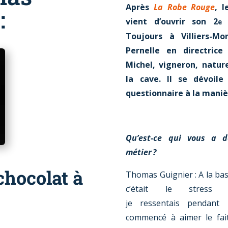
Après
La Robe Rouge
, 
:
vient d’ouvrir son 2
r
e
Toujours à Villiers-M
Pernelle en directrice
Michel, vigneron, natur
la cave. Il se dévoil
questionnaire à la maniè
Qu’est-ce qui vous a d
métier ?
hocolat à
Thomas Guignier : A la base
c’était le stress 
je ressentais pendant l
commencé à aimer le fait 