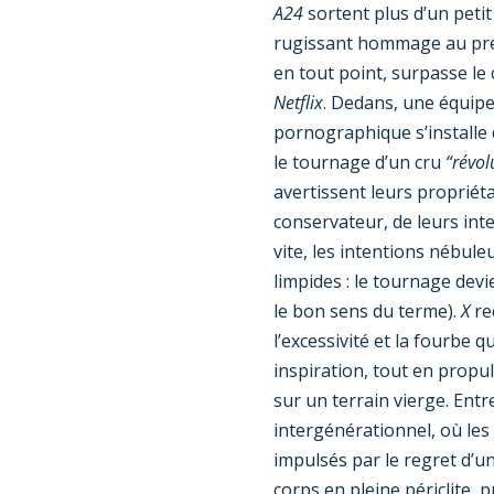
A24
sortent plus d’un peti
rugissant hommage au prem
en tout point, surpasse l
Netflix
. Dedans, une équip
pornographique s’installe 
le tournage d’un cru
“révol
avertissent leurs propriéta
conservateur, de leurs int
vite, les intentions nébul
limpides : le tournage devi
le bon sens du terme).
X
re
l’excessivité et la fourbe 
inspiration, tout en propu
sur un terrain vierge. Entr
intergénérationnel, où les
impulsés par le regret d’u
corps en pleine périclite, 