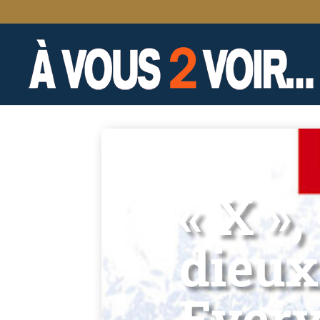
« X »
dieux
Every