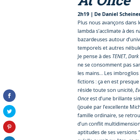
2h19
|
De
Daniel Scheine
Plus nous avançons dans le
lambda s’acclimate à des n
bazardeuses autour d’univ
temporels et autres nébul
Je pense à des
TENET
,
Dark
ne se consomment pas sans
les mains… Les imbroglios 
fictions : ça en est presque 
réside toute son unicité,
Ev
Once
est d’une brillante si
(jouée par l’excellente Mi
famille ordinaire, se retro
d’un conflit multidimensio
aptitudes de ses versions