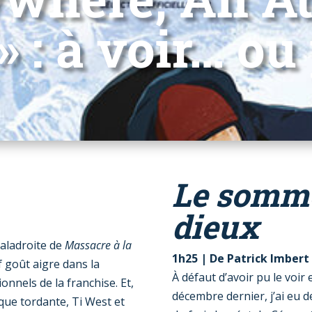
» : à voir… ou
Le somme
dieux
aladroite de
Massacre à la
1h25
|
De
Patrick Imbert
f goût aigre dans la
À défaut d’avoir pu le voir 
nnels de la franchise. Et,
décembre dernier, j’ai eu 
que tordante, Ti West et