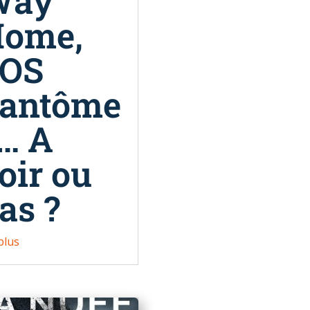
Way
ome,
SOS
antôme
… A
oir ou
as ?
 plus