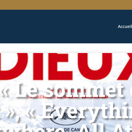
Accueil
, « Le sommet
 », « Everythi
where, All A