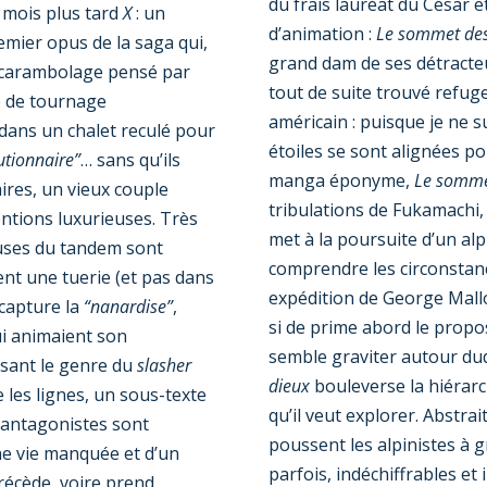
du frais lauréat du César e
t mois plus tard
X
: un
d’animation :
Le sommet des
ier opus de la saga qui,
grand dam de ses détracte
e carambolage pensé par
tout de suite trouvé refug
e de tournage
américain : puisque je ne s
dans un chalet reculé pour
étoiles se sont alignées p
utionnaire”
… sans qu’ils
manga éponyme,
Le somme
ires, un vieux couple
tribulations de Fukamachi,
entions luxurieuses. Très
met à la poursuite d’un al
euses du tandem sont
comprendre les circonstanc
ent une tuerie (et pas dans
expédition de George Mallo
capture la
“nanardise”
,
si de prime abord le propo
qui animaient son
semble graviter autour du
lsant le genre du
slasher
dieux
bouleverse la hiérar
e les lignes, un sous-texte
qu’il veut explorer. Abstrai
 antagonistes sont
poussent les alpinistes à g
ne vie manquée et d’un
parfois, indéchiffrables et 
précède, voire prend