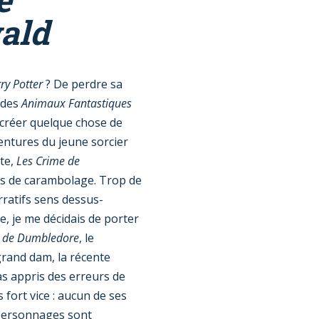
ald
ry Potter
? De perdre sa
 des
Animaux Fantastiques
de créer quelque chose de
ventures du jeune sorcier
ite,
Les Crime de
irs de carambolage. Trop de
rratifs sens dessus-
e, je me décidais de porter
s de Dumbledore
, le
grand dam, la récente
pas appris des erreurs de
fort vice : aucun de ses
 personnages sont