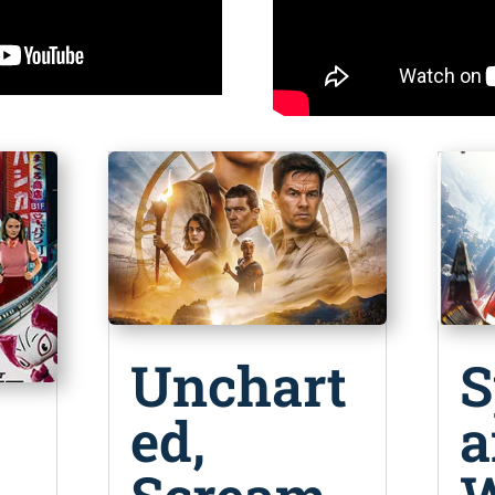
Unchart
S
ed,
a