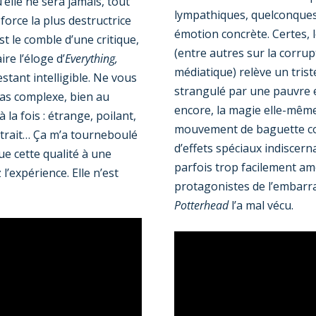
u’elle ne sera jamais, tout
lympathiques, quelconques
 force la plus destructrice
émotion concrète. Certes, 
st le comble d’une critique,
(entre autres sur la corrup
ire l’éloge d’
Everything,
médiatique) relève un trist
stant intelligible. Ne vous
strangulé par une pauvre e
pas complexe, bien au
encore, la magie elle-même 
à la fois : étrange, poilant,
mouvement de baguette coï
strait… Ça m’a tourneboulé
d’effets spéciaux indiscern
bue cette qualité à une
parfois trop facilement am
 l’expérience. Elle n’est
protagonistes de l’embarr
Potterhead
l’a mal vécu.