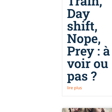
Train,
Day
shift,
Nope,
Prey : à
voir ou
pas ?
lire plus