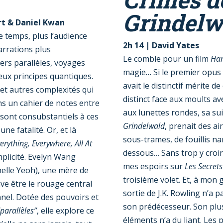
Grindelw
rt &
Daniel Kwan
 temps, plus l’audience
2h 14 | David Yates
arrations plus
Le comble pour un film
Har
ers parallèles, voyages
magie… Si le premier opus
eux principes quantiques.
avait le distinctif mérite 
et autres complexités qui
distinct face aux moults a
 un cahier de notes entre
aux lunettes rondes, sa su
sont consubstantiels à ces
Grindelwald
, prenait des a
une fatalité. Or, et là
sous-trames, de fouillis na
erything, Everywhere, All At
dessous… Sans trop y croir
mplicité. Evelyn Wang
mes espoirs sur
Les Secret
chelle Yeoh), une mère de
troisième volet. Et, à mon 
uve être le rouage central
sortie de J.K. Rowling n’a 
nnel. Dotée des pouvoirs et
son prédécesseur. Son plus 
“parallèles”
, elle explore ce
éléments n’a du liant. Les