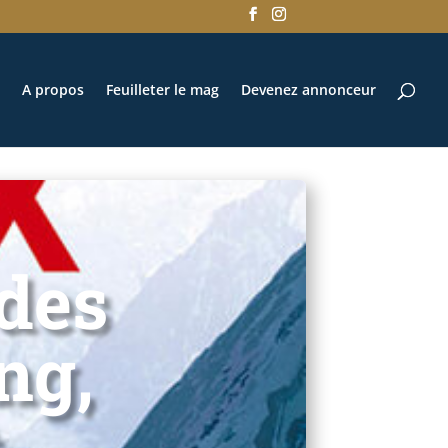
A propos
Feuilleter le mag
Devenez annonceur
 des
ng,
t