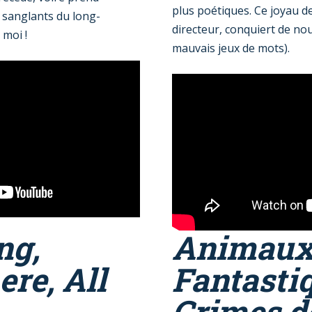
plus poétiques. Ce joyau d
s sanglants du long-
directeur, conquiert de n
 moi !
mauvais jeux de mots).
ng,
Animau
re, All
Fantastiq
Crimes d