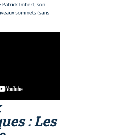
e Patrick Imbert, son
ouveaux sommets (sans
x
ues : Les
e