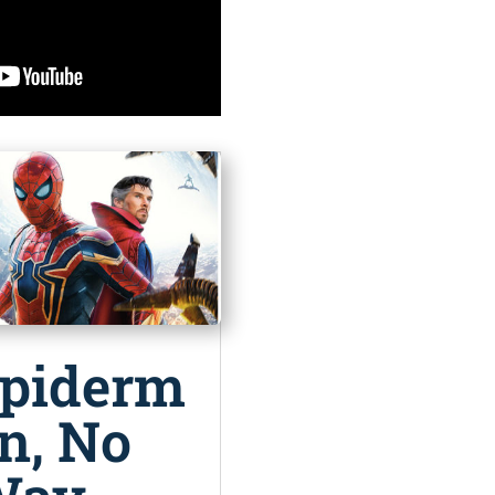
piderm
n, No