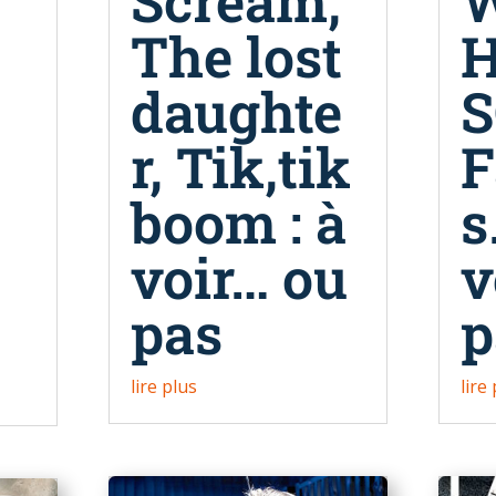
Scream,
The lost
H
daughte
r, Tik,tik
F
boom : à
s
voir… ou
v
pas
p
lire plus
lire