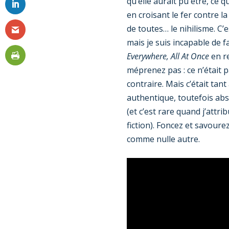
qu’elle aurait pu être, ce q
en croisant le fer contre la
de toutes… le nihilisme. C’e
mais je suis incapable de fa
Everywhere, All At Once
en re
méprenez pas : ce n’était 
contraire. Mais c’était tant 
authentique, toutefois ab
(et c’est rare quand j’attri
fiction). Foncez et savourez
comme nulle autre.