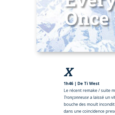
Once 
X
1h46 | De Ti West
Le récent remake / suite m
Tronçonneuse
a laissé un vi
bouche des moult inconditio
dans une coïncidence pres