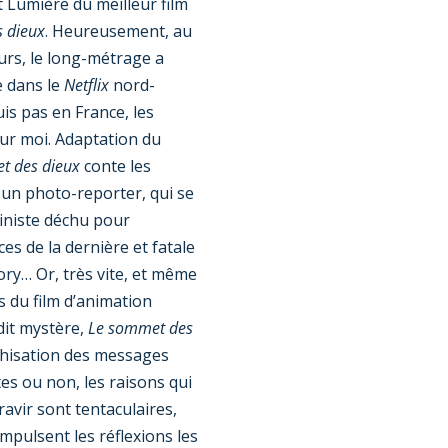
t Lumière du meilleur film
 dieux
. Heureusement, au
urs, le long-métrage a
e dans le
Netflix
nord-
uis pas en France, les
our moi. Adaptation du
t des dieux
conte les
 un photo-reporter, qui se
piniste déchu pour
es de la dernière et fatale
ry… Or, très vite, et même
s du film d’animation
dit mystère,
Le sommet des
chisation des messages
tes ou non, les raisons qui
ravir sont tentaculaires,
impulsent les réflexions les