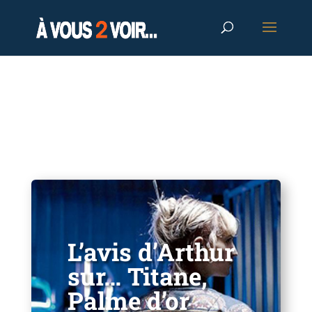
L’avis d’Arthur
sur… Titane,
Palme d’or