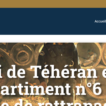
Accueil
i de Téhéran 
rtiment n°6 
e de rattrapa