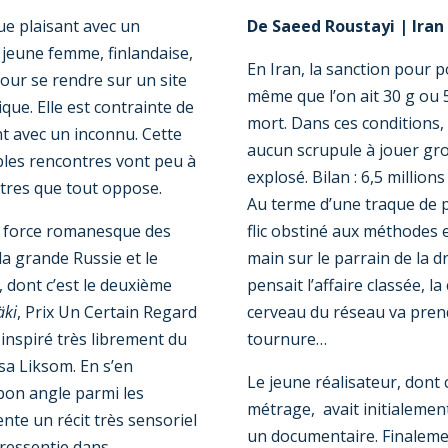
que plaisant avec un
De Saeed Roustayi | Iran
e jeune femme, finlandaise,
En Iran, la sanction pour 
our se rendre sur un site
même que l’on ait 30 g ou 5
que. Elle est contrainte de
mort. Dans ces conditions,
 avec un inconnu. Cette
aucun scrupule à jouer gros
bles rencontres vont peu à
explosé. Bilan : 6,5 millio
tres que tout oppose.
Au terme d’une traque de 
la force romanesque des
flic obstiné aux méthodes e
la grande Russie et le
main sur le parrain de la d
 dont c’est le deuxième
pensait l’affaire classée, l
äki
, Prix Un Certain Regard
cerveau du réseau va pren
t inspiré très librement du
tournure…
sa Liksom. En s’en
Le jeune réalisateur, dont 
bon angle parmi les
métrage, avait initialemen
nte un récit très sensoriel
un documentaire. Finaleme
 ressentie dans