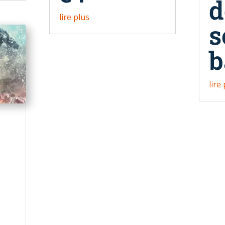
d
lire plus
s
b
lire