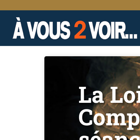
La Lo
Compa
séanc