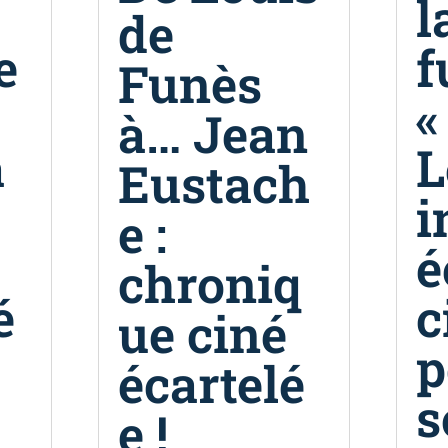
l
de
e
f
Funès
«
à… Jean
a
L
Eustach
i
e :
é
chroniq
é
c
ue ciné
p
écartelé
s
e !