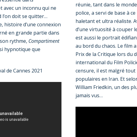
réunie, tant dans le monde
et avec un inconnu qui ne
police, a servi de base à ce 
d l’on doit se quitter…
haletant et ultra réaliste.
e, histoire d’une connexion
d’une virtuosité à couper l
rné en grande partie dans
est aussi le portrait édifia
t son rythme,
Compartiment
au bord du chaos. Le film a 
ssi hypnotique que
Prix de la Critique lors du 
international du Film Policier
ival de Cannes 2021
censure, il est malgré tout
populaires en Iran. Et selo
William Friedkin, un des plu
jamais vus…