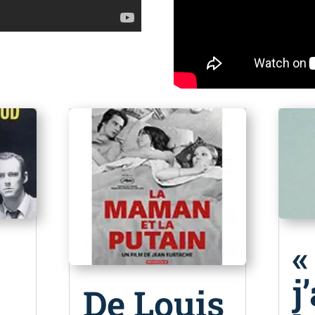
«
j
De Louis