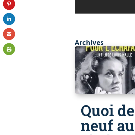
Archives
Quoi de
neuf au