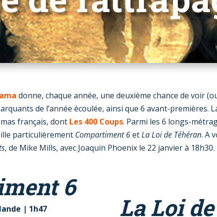
rama
donne, chaque année, une deuxième chance de voir (ou
arquants de l’année écoulée, ainsi que 6 avant-premières. La
émas français, dont
Les 400 Coups
. Parmi les 6 longs-métr
ille particulièrement
Compartiment 6
et
La Loi de Téhéran
. A 
ts
, de Mike Mills, avec Joaquin Phoenix le 22 janvier à 18h30.
iment 6
La Loi d
lande | 1h47