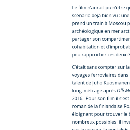
Le film n’aurait pu n’être 
scénario déjà bien vu : un
prend un train à Moscou p
archéologique en mer arcti
partager son compartiment
cohabitation et d’improba
peu rapprocher ces deux ê
C’était sans compter sur 
voyages ferroviaires dans 
talent de Juho Kuosmanen,
long-métrage après
Olli M
2016. Pour son film il s’es
roman de la finlandaise Ro
éloignant pour trouver le 
nombreux possibles, il inve
sur le voyage, la nostalgie