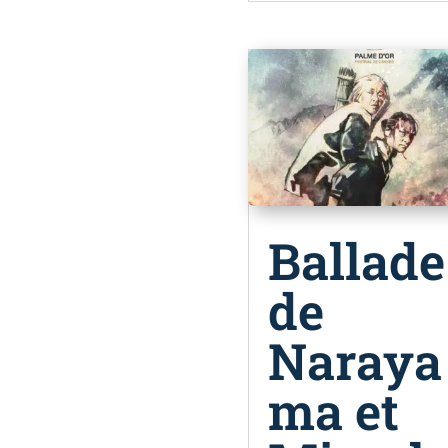
Ballade
de
Naraya
ma et