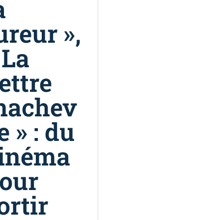
a
ureur »,
 La
ettre
nachev
e » : du
inéma
our
ortir