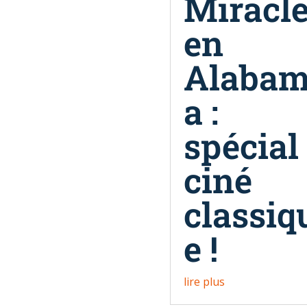
Miracl
en
Alaba
a :
spécial
ciné
classiq
e !
lire plus