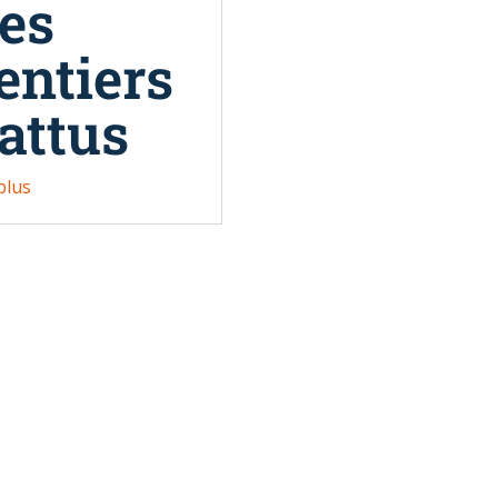
es
entiers
attus
 plus