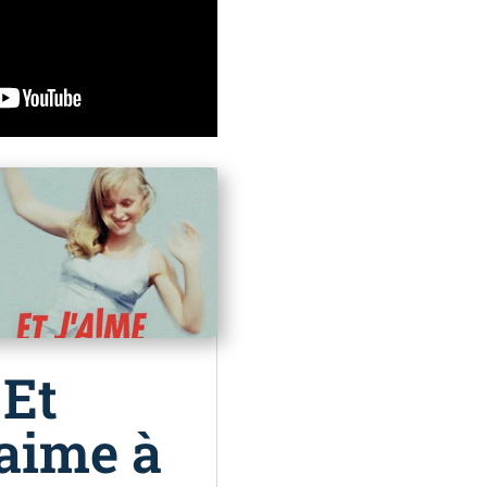
 Et
’aime à