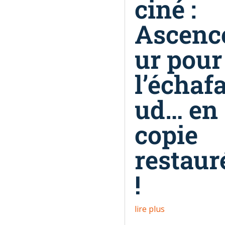
ciné :
Ascenc
ur pour
l’échaf
ud… en
copie
restaur
!
lire plus