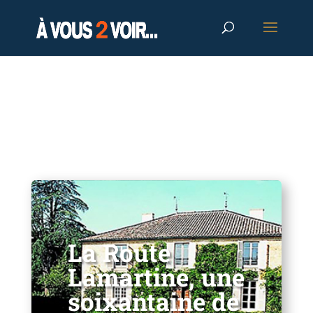
La Route
Lamartine, une
soixantaine de