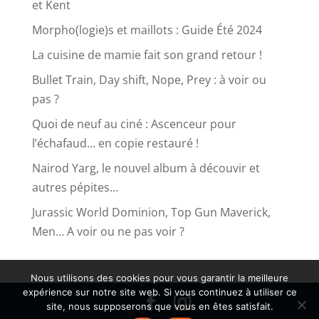
et Kent
Morpho(logie)s et maillots : Guide Été 2024
La cuisine de mamie fait son grand retour !
Bullet Train, Day shift, Nope, Prey : à voir ou
pas ?
Quoi de neuf au ciné : Ascenceur pour
l’échafaud… en copie restauré !
Nairod Yarg, le nouvel album à découvir et
autres pépites…
Jurassic World Dominion, Top Gun Maverick,
Men… A voir ou ne pas voir ?
Nous utilisons des cookies pour vous garantir la meilleure
expérience sur notre site web. Si vous continuez à utiliser ce
site, nous supposerons que vous en êtes satisfait.